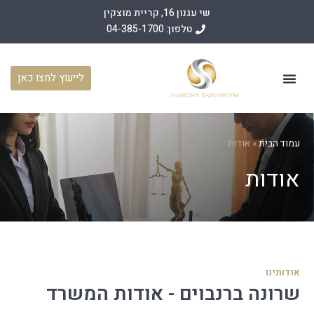
שי עגנון 16, קריית מוצקין
טלפון: 04-385-1700
לייעוץ לחצו כאן
עמוד הבית
תחומי פעילות
מאמרים משפטיים
מן התקשורת
עמוד הבית
»
אודות
אודות
אודותינו
שרונה ברנבוים - אודות המשרד