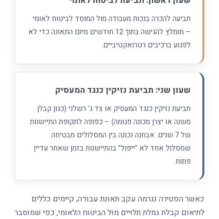
שעון ראשון: תביעה לביטוח לאומי
תביעה להכרה בנכות מעבודה מול המוסד לביטוח לאומי
– מומלץ להגישה בתוך 12 חודשים מיום התאונה כדי לא
לפגוע ברכיבים רטרואקטיביים.
שעון שני: תביעת נזיקין כנגד המעסיק
תביעת נזיקין כנגד המעסיק או צד ג' רשלני (כגון קבלן
משנה או יצרן מכונה פגומה) – כפופה לתקופת התיישנות
של 7 שנים. אבחנה נכונה בין המסלולים מבטיחה
שמסלול אחד לא "ייפול" בהתיישנות בזמן שאחר עדיין
פתוח.
כאשר הפטירה נגרמה עקב תאונת עבודה, קיימים כללים
לתיאום קבלת גמלת תלויים מול הביטוח הלאומי, כפי שמוסבר