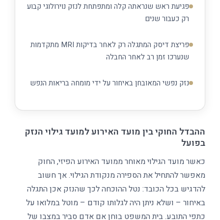
פגיעת ראש שנראתה קלה ומתפתחת לנזק נוירולוגי קבוע
רק כעבור שנים
פריצת דיסק המתגלה רק לאחר בדיקות MRI מתקדמות
שנערכו זמן רב לאחר החבלה
נזק נפשי המאובחן באיחור על ידי מומחה בריאות הנפש
ההבדל החוקי בין מועד האירוע למועד גילוי הנזק
בפועל
כאשר מועד הגילוי מאוחר ממועד האירוע הפיזי, החוק
מאפשר להתחיל את הספירה מנקודת הגילוי. אך חשוב
להדגיש בכל הכובד: נטל ההוכחה לכך שהנזק אכן התגלה
באיחור – ושלא ניתן היה לגלותו קודם – מוטל במלואו על
כתפי התובע. בית המשפט בוחן אם אדם סביר במצבו של