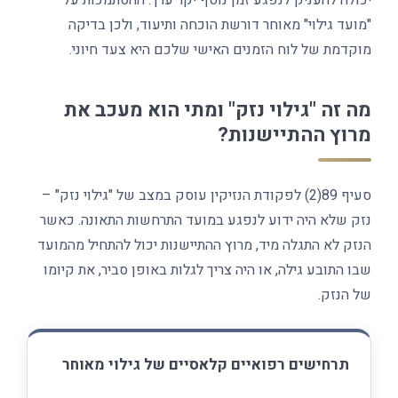
יכולה להעניק לנפגע זמן נוסף יקר ערך. ההסתמכות על
"מועד גילוי" מאוחר דורשת הוכחה ותיעוד, ולכן בדיקה
מוקדמת של לוח הזמנים האישי שלכם היא צעד חיוני.
מה זה "גילוי נזק" ומתי הוא מעכב את
מרוץ ההתיישנות?
סעיף 89(2) לפקודת הנזיקין עוסק במצב של "גילוי נזק" –
נזק שלא היה ידוע לנפגע במועד התרחשות התאונה. כאשר
הנזק לא התגלה מיד, מרוץ ההתיישנות יכול להתחיל מהמועד
שבו התובע גילה, או היה צריך לגלות באופן סביר, את קיומו
של הנזק.
תרחישים רפואיים קלאסיים של גילוי מאוחר