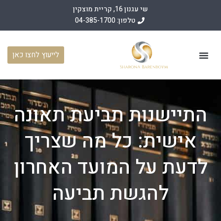
שי עגנון 16, קריית מוצקין
טלפון: 04-385-1700
לייעוץ לחצו כאן
עמוד הבית
תחומי פעילות
מאמרים משפטיים
מן התקשורת
התיישנות תביעת תאונה
אישית: כל מה שצריך
לדעת על המועד האחרון
להגשת תביעה