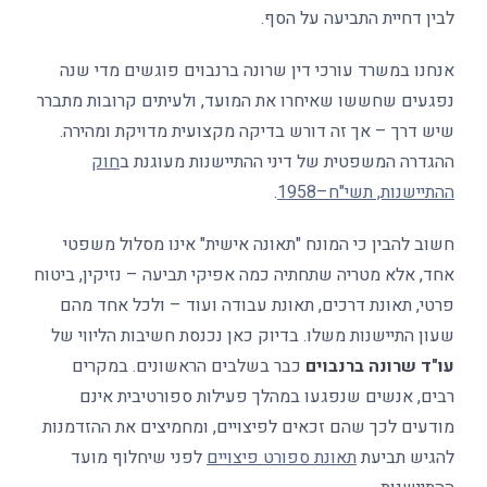
לבין דחיית התביעה על הסף.
אנחנו במשרד עורכי דין שרונה ברנבוים פוגשים מדי שנה
נפגעים שחששו שאיחרו את המועד, ולעיתים קרובות מתברר
שיש דרך – אך זה דורש בדיקה מקצועית מדויקת ומהירה.
ההגדרה המשפטית של דיני ההתיישנות מעוגנת ב
חוק
ההתיישנות, תשי"ח–1958
.
חשוב להבין כי המונח "תאונה אישית" אינו מסלול משפטי
אחד, אלא מטריה שתחתיה כמה אפיקי תביעה – נזיקין, ביטוח
פרטי, תאונת דרכים, תאונת עבודה ועוד – ולכל אחד מהם
שעון התיישנות משלו. בדיוק כאן נכנסת חשיבות הליווי של
עו"ד שרונה ברנבוים
כבר בשלבים הראשונים. במקרים
רבים, אנשים שנפגעו במהלך פעילות ספורטיבית אינם
מודעים לכך שהם זכאים לפיצויים, ומחמיצים את ההזדמנות
להגיש תביעת
תאונת ספורט פיצויים
לפני שיחלוף מועד