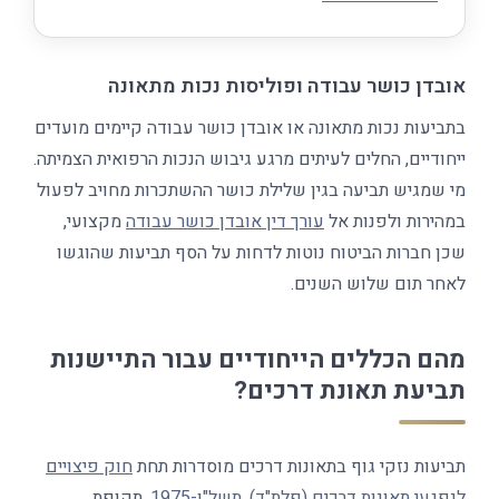
אובדן כושר עבודה ופוליסות נכות מתאונה
בתביעות נכות מתאונה או אובדן כושר עבודה קיימים מועדים
ייחודיים, החלים לעיתים מרגע גיבוש הנכות הרפואית הצמיתה.
מי שמגיש תביעה בגין שלילת כושר ההשתכרות מחויב לפעול
במהירות ולפנות אל
עורך דין אובדן כושר עבודה
מקצועי,
שכן חברות הביטוח נוטות לדחות על הסף תביעות שהוגשו
לאחר תום שלוש השנים.
מהם הכללים הייחודיים עבור התיישנות
תביעת תאונת דרכים?
תביעות נזקי גוף בתאונות דרכים מוסדרות תחת
חוק פיצויים
לנפגעי תאונות דרכים (פלת"ד), תשל"ו-1975
. תקופת