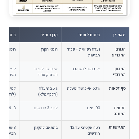
מאפיין
ביטוח לאומי
קרן פנסיה
ביטוח פרט
הגורם
ועדה רפואית + פקיד
רופא הקרן
רופא מטע
המכריע
תביעות
המבחן
אי-כושר להשתכר
אי-כושר לעבוד
לפי הגדרת
המרכזי
בעיסוק סביר
הפוליסה
סף זכאות
60% אי-כושר ומעלה
25% ומעלה
לפי הפולי
(חלקי/מלא)
(לרוב 75%)
תקופת
90 ימים
לרוב 3 חודשים
3–6 חודשים
המתנה
התיישנות
רטרואקטיבי עד 12
בהתאם לתקנון
3 שנים מ
חודשים
הביטוח