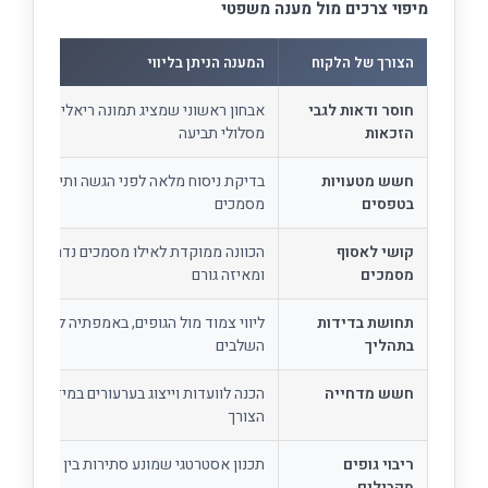
מיפוי צרכים מול מענה משפטי
הצורך של הלקוח
המענה הניתן בליווי
חוסר ודאות לגבי
אבחון ראשוני שמציג תמונה ריאלית של
הזכאות
מסלולי תביעה
חשש מטעויות
בדיקת ניסוח מלאה לפני הגשה ותיאום בין
בטפסים
מסמכים
קושי לאסוף
הכוונה ממוקדת לאילו מסמכים נדרשים
מסמכים
ומאיזה גורם
תחושת בדידות
ליווי צמוד מול הגופים, באמפתיה לאורך כל
בתהליך
השלבים
חשש מדחייה
הכנה לוועדות וייצוג בערעורים במידת
הצורך
ריבוי גופים
תכנון אסטרטגי שמונע סתירות בין הליכים
מקבילים