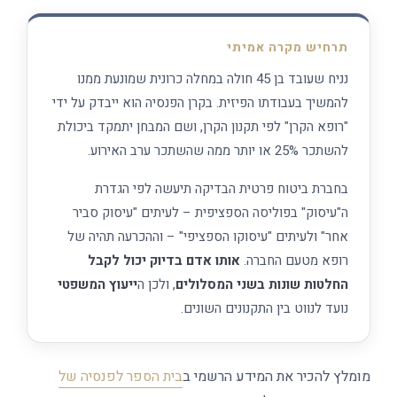
תרחיש מקרה אמיתי
נניח שעובד בן 45 חולה במחלה כרונית שמונעת ממנו
להמשיך בעבודתו הפיזית. בקרן הפנסיה הוא ייבדק על ידי
"רופא הקרן" לפי תקנון הקרן, ושם המבחן יתמקד ביכולת
להשתכר 25% או יותר ממה שהשתכר ערב האירוע.
בחברת ביטוח פרטית הבדיקה תיעשה לפי הגדרת
ה"עיסוק" בפוליסה הספציפית – לעיתים "עיסוק סביר
אחר" ולעיתים "עיסוקו הספציפי" – וההכרעה תהיה של
רופא מטעם החברה.
אותו אדם בדיוק יכול לקבל
החלטות שונות בשני המסלולים
, ולכן ה
ייעוץ המשפטי
נועד לנווט בין התקנונים השונים.
מומלץ להכיר את המידע הרשמי ב
בית הספר לפנסיה של