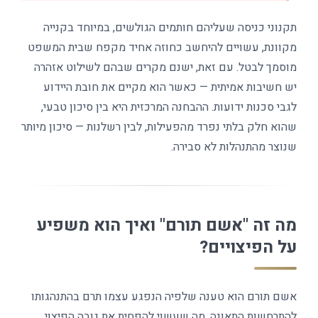
תקנוני כניסה שעליהם חותמים הגולשים, במיוחד בקנייה
מקוונת, עשויים להיחשב כחוזה אחיד מקפח שבית המשפט
מוסמך לבטל. עם זאת, ישנם מקרים שבהם לשילוט אזהרה
יש חשיבות אמיתית — כאשר הוא מקיים את חובת היידוע
לגבי סכנות ידועות. ההבחנה המרכזית היא בין סיכון טבעי,
שהוא חלק בלתי נפרד מהפעילות, לבין רשלנות — סיכון מיותר
שנוצר מהתנהלות לא סבירה.
מה זה "אשם תורם" ואיך הוא משפיע
על הפיצויים?
אשם תורם הוא טענה שלפיה הנפגע עצמו תרם בהתנהגותו
להתרחשות התאונה, מה שעשוי להפחית את גובה הפיצוי