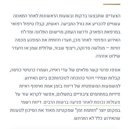
הצעדים שתבצעו בדקות ובשעות הראשונות לאחר התאונה
עשויים להכריע את גורל התביעה. ראשית, קבלו טיפול רפואי
במרפאת הפארק ודרשו העתק מרישום התלונה ומדו"ח
האירוע הפנימי. לאחר מכן, תעדו חזותית את המפגע מכמה
זוויות — מגלשה סדוקה, ריצוף שבור, שלולית שמן או היעדר
שילוט אזהרה.
אספו פרטי קשר מלאים של עדי ראייה, ושמרו כרטיסי כניסה,
קבלות וצמידי זיהוי כהוכחה לנוכחותכם ביום האירוע.
למשמעות המשפטית של דיווח בזמן אמת ואיסוף ראיות
פיזיות במתחמים ציבוריים בתשלום, אפשר לקרוא עוד על
פעולות נכונות לאחר פגיעה ברשות הרבים
. דיווח רשמי
במקום יוצר "חותמת זמן" שמקטינה מאוד את הסיכון לטענות
שהאירוע כלל לא התרחש.