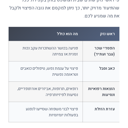
פי ראשי נזק שונים שבית המשפט בוחן בקפידה. ככל
שהתיעוד מדויק יותר, כך ניתן למקסם את גובה הפיצוי ולקבל
את מה שמגיע לכם.
ראש נזק
מה הוא כולל
הפסדי שכר
פגיעה בכושר ההשתכרות עקב נכות
(עבר ועתיד)
זמנית או צמיתה
כאב וסבל
פיצוי על עגמת נפש, טיפולים כואבים
וטראומה נפשית
הוצאות רפואיות
רופאים, תרופות, אביזרים אורתופדיים,
ונסיעות
נסיעות לפיזיותרפיה
עזרת הזולת
פיצוי לבני משפחה שסייעו לנפגע
בפעולות יומיומיות