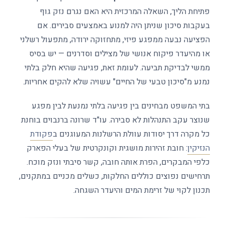
פתיחת הליך, השאלה המרכזית היא האם נגרם נזק גוף
בעקבות סיכון שניתן היה למנוע באמצעים סבירים. אם
הפציעה נבעה ממפגע פיזי, מתחזוקה ירודה, מתפעול רשלני
או מהיעדר פיקוח אנושי של מצילים וסדרנים — יש בסיס
ממשי לבדיקת תביעה. לעומת זאת, פגיעה שהיא חלק בלתי
נמנע מ"סיכון טבעי של החיים" עשויה שלא להקים אחריות.
בתי המשפט מבחינים בין פגיעה בלתי נמנעת לבין מפגע
שנוצר עקב התנהלות לא סבירה. עו"ד שרונה ברנבוים בוחנת
כל מקרה דרך יסודות עוולת הרשלנות המעוגנים ב
פקודת
הנזיקין
: חובת זהירות מושגית וקונקרטית של בעלי הפארק
כלפי המבקרים, הפרת אותה חובה, קשר סיבתי ונזק מוכח.
תרחישים נפוצים כוללים החלקות, כשלים מכניים במתקנים,
תכנון לקוי של זרימת המים והיעדר השגחה.