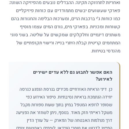
ואחריות לתחזוקה תקינה. ההבדלים נובעים מהפיזיקה השונה:
פארקי שעשועים יבשים מתמודדים עם כוחות פיזיקליים
כמו כוחות ג'י ברכבות הרים, ומערכות הבלימה והחגורות בהם
קשוחות ומכניות. בפארקי מים, גורם המים עצמו מוסיף
משתנים דינמיים וחלקלקים שמקשים על שליטה. בשני סוגי
המתחמים קריטית קבלת היתרי בנייה ורישוי תקופתיים של
מהנדסי בטיחות.
האם אפשר לתבוע גם ללא עדים ישירים
לאירוע?
כן. דיני הראיות האזרחיים מכירים בגרסת הנפגע כגרסה
יחידה הנתמכת בראיות נסיבתיות. סיפור האירוע כפי
שסופר לרופא המטפל במיון בתוך שעות ספורות מקבל
משקל ראייתי חזק מאוד. בנוסף, ניתן לשחזר את הפציעה
דרך מצלמות האבטחה של הפארק — על עורך הדין
המייצג לדרוש את חומרי הווידאו, לעיתים באמצעות צווים