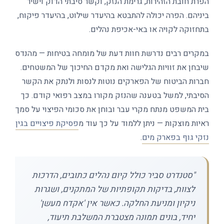
הפרת חובת הזהירות, גרימת הנזק, וקשר סיבתי הדוק וישיר
ביניהם. הפרה יכולה להתבטא בהיעדר שילוט, בהיעדר פיקוח,
בתחזוקה לקויה או באי-אכיפת נהלים.
במקרים רבים נדרשת חוות דעת של מומחה בטיחות — מהנדס
שיבחן את זוויות הגלישה ואת מקדם החיכוך של המשטחים.
חברות הביטוח של הפארקים נוטות לנסות ולנתק את הקשר
הסיבתי, למשל בטענה שהנזק מקורו במצב רפואי קודם. כך
בית המשפט מנתח מקרי עבר ובוחן את סכומי הפיצוי על סמך
ראיות מוצקות — ניתן ללמוד על כך עוד מ
פסיקת פיצויים בגין
נזקי גוף בפארק מים
.
"סטנדרט סביר כולל קיום נהלים כתובים, הדרכות
לצוות, בדיקות תקופתיות של המתקנים, ושגרות
ניקיון ומניעת החלקה. כאשר אין 'אקדח מעשן'
יחיד, בונים תמונה מצטברת המשלבת תיעוד,