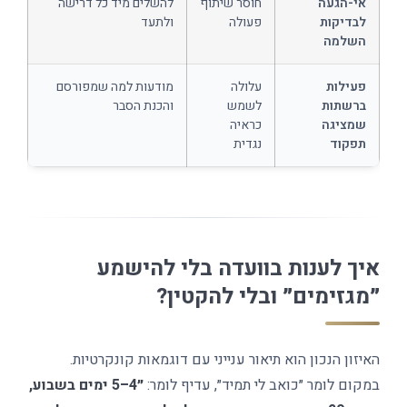
אי-הגעה
חוסר שיתוף
להשלים מיד כל דרישה
לבדיקות
פעולה
ולתעד
השלמה
פעילות
עלולה
מודעות למה שמפורסם
ברשתות
לשמש
והכנת הסבר
שמציגה
כראיה
תפקוד
נגדית
איך לענות בוועדה בלי להישמע
״מגזימים״ ובלי להקטין?
האיזון הנכון הוא תיאור ענייני עם דוגמאות קונקרטיות.
במקום לומר ״כואב לי תמיד״, עדיף לומר:
״4–5 ימים בשבוע,