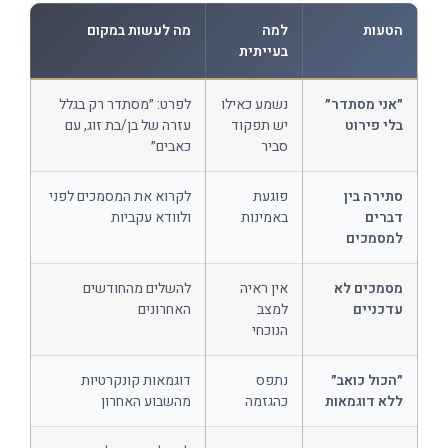
הטעות
למה
מה לעשות במקום
בעייתית
״אני מסתדר״
נשמע כאילו
לפרט: ״מסתדר רק בגלל
בלי פירוט
יש תפקוד
עזרה של בן/בת זוג, עם
סביר
כאבים״
סתירה בין
פוגעת
לקרוא את המסמכים לפני
דברים
באמינות
ולוודא עקביות
למסמכים
מסמכים לא
אין ראיה
להשלים מהחודשים
עדכניים
למצב
האחרונים
הנוכחי
״הכול כואב״
נתפס
דוגמאות קונקרטיות
ללא דוגמאות
כהגזמה
מהשבוע האחרון