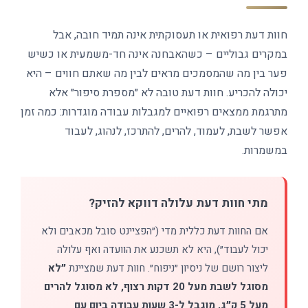
חוות דעת רפואית או תעסוקתית אינה תמיד חובה, אבל
במקרים גבוליים – כשהאבחנה אינה חד-משמעית או כשיש
פער בין מה שהמסמכים מראים לבין מה שאתם חווים – היא
יכולה להכריע. חוות דעת טובה לא ״מספרת סיפור״ אלא
מתרגמת ממצאים רפואיים למגבלות עבודה מוגדרות: כמה זמן
אפשר לשבת, לעמוד, להרים, להתרכז, לנהוג, לעבוד
במשמרות.
מתי חוות דעת עלולה דווקא להזיק?
אם החוות דעת כללית מדי (״הפציינט סובל מכאבים ולא
יכול לעבוד״), היא לא תשכנע את הוועדה ואף עלולה
ליצור רושם של ניסיון ״ניפוח״. חוות דעת שמציינת
״לא
מסוגל לשבת מעל 20 דקות רצוף, לא מסוגל להרים
מעל 5 ק״ג, מוגבל ל-3 שעות עבודה ביום עם