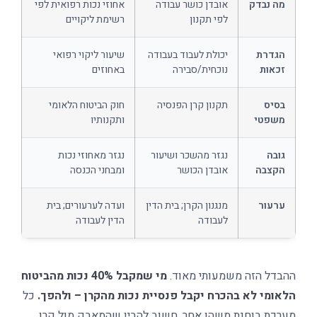
מה נבדק
אובדן כושר עבודה
אחוזי נכות רפואית לפי
לפי תקנון
רשימת ליקויים
הגדרת
יכולת לעבוד בעבודה
שיעור ליקוי רפואי
זכאות
נוכחית/סבירה
באחוזים
בסיס
תקנון קרן הפנסיה
חוק הביטוח הלאומי
משפטי
ותקנותיו
גובה
נגזר מהשכר ושיעור
נגזר מאחוזי נכות
הקצבה
אובדן הכושר
ומבחני הכנסה
ערעור
מנגנון הקרן; בית הדין
ועדה לערעורים; בית
לעבודה
הדין לעבודה
ההבדל הזה משמעותי מאוד.
מי שמקבל 40% נכות מהביטוח
הלאומי לא בהכרח יקבל פנסיית נכות מהקרן – ולהפך.
כל
מערכת בוחנת משהו אחר. חשוב להבין שהמאבק מול קרן