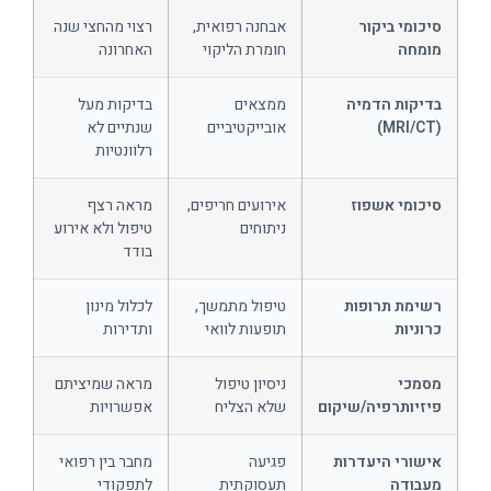
סיכומי ביקור
אבחנה רפואית,
רצוי מהחצי שנה
מומחה
חומרת הליקוי
האחרונה
בדיקות הדמיה
ממצאים
בדיקות מעל
(MRI/CT)
אובייקטיביים
שנתיים לא
רלוונטיות
סיכומי אשפוז
אירועים חריפים,
מראה רצף
ניתוחים
טיפול ולא אירוע
בודד
רשימת תרופות
טיפול מתמשך,
לכלול מינון
כרוניות
תופעות לוואי
ותדירות
מסמכי
ניסיון טיפול
מראה שמיציתם
פיזיותרפיה/שיקום
שלא הצליח
אפשרויות
אישורי היעדרות
פגיעה
מחבר בין רפואי
מעבודה
תעסוקתית
לתפקודי