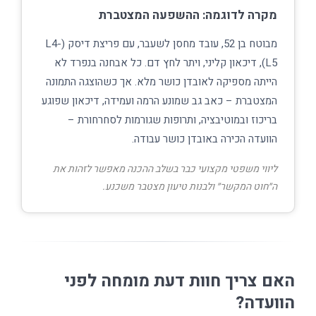
מקרה לדוגמה: ההשפעה המצטברת
מבוטח בן 52, עובד מחסן לשעבר, עם פריצת דיסק (L4-
L5), דיכאון קליני, ויתר לחץ דם. כל אבחנה בנפרד לא
הייתה מספיקה לאובדן כושר מלא. אך כשהוצגה התמונה
המצטברת – כאב גב שמונע הרמה ועמידה, דיכאון שפוגע
בריכוז ובמוטיבציה, ותרופות שגורמות לסחרחורת –
הוועדה הכירה באובדן כושר עבודה.
ליווי משפטי מקצועי כבר בשלב ההכנה מאפשר לזהות את
ה״חוט המקשר״ ולבנות טיעון מצטבר משכנע.
האם צריך חוות דעת מומחה לפני
הוועדה?