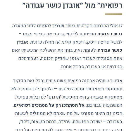
רפואית״ מול ״אובדן כושר עבודה״
זו אולי ההבחנה הקריטית ביותר שצריך להפנים לפני הוועדה.
נכות רפואית
מתייחסת לליקוי הגופני או הנפשי עצמו –
למשל פריצת דיסק, דיכאון קליני, או מחלה כרונית.
אובדן
כושר עבודה
, לעומת זאת, בוחן את ההשלכה המעשית: האם
אתם מסוגלים לעבוד באופן שמפיק הכנסה, בעבודתכם
הנוכחית או בעבודה סבירה אחרת.
אפשר שתהיה אבחנה רפואית משמעותית ובכל זאת תפקוד
תעסוקתי שמאפשר עבודה חלקית – ולהפך. לכן הוועדה לא
מסתפקת באבחנה; היא מחפשת ״תרגום״ למגבלות בפועל.
המשמעות עבורכם:
אל תסתמכו רק על מסמכים רפואיים.
הכינו גם תיאור מפורט של מה שאתם לא מסוגלים לעשות
בעבודה – ישיבה ממושכת, עמידה, הרמת משאות, ריכוז,
נהיגה, עבודה במשמרות – ואיך המגבלה משפיעה על רצף