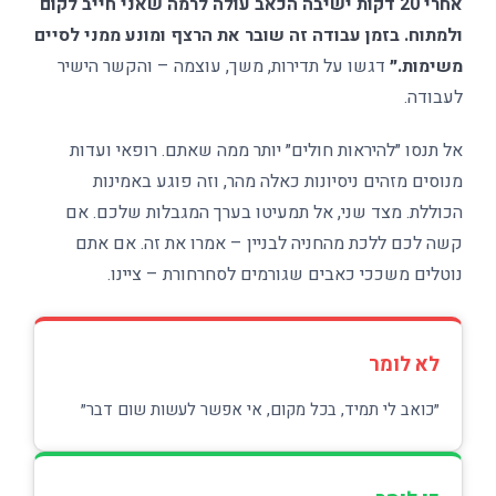
אחרי 20 דקות ישיבה הכאב עולה לרמה שאני חייב לקום
ולמתוח. בזמן עבודה זה שובר את הרצף ומונע ממני לסיים
משימות.״
דגשו על תדירות, משך, עוצמה – והקשר הישיר
לעבודה.
אל תנסו ״להיראות חולים״ יותר ממה שאתם. רופאי ועדות
מנוסים מזהים ניסיונות כאלה מהר, וזה פוגע באמינות
הכוללת. מצד שני, אל תמעיטו בערך המגבלות שלכם. אם
קשה לכם ללכת מהחניה לבניין – אמרו את זה. אם אתם
נוטלים משככי כאבים שגורמים לסחרחורת – ציינו.
לא לומר
״כואב לי תמיד, בכל מקום, אי אפשר לעשות שום דבר״