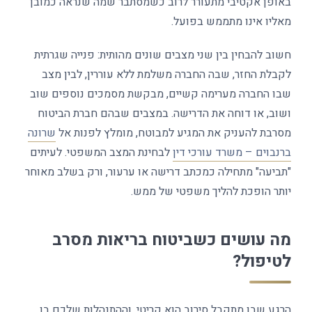
באופן אקטיבי מתעורר לרוב כשמסתבר שמה שנראה כמובן
מאליו אינו מתממש בפועל.
חשוב להבחין בין שני מצבים שונים מהותית: פנייה שגרתית
לקבלת החזר, שבה החברה משלמת ללא עוררין, לבין מצב
שבו החברה מערימה קשיים, מבקשת מסמכים נוספים שוב
ושוב, או דוחה את הדרישה. במצבים שבהם חברת הביטוח
מסרבת להעניק את המגיע למבוטח, מומלץ לפנות אל
שרונה
ברנבוים – משרד עורכי דין
לבחינת המצב המשפטי. לעיתים
"תביעה" מתחילה כמכתב דרישה או ערעור, ורק בשלב מאוחר
יותר הופכת להליך משפטי של ממש.
מה עושים כשביטוח בריאות מסרב
לטיפול?
הרגע שבו מתקבל סירוב הוא קריטי, וההתנהלות שלכם בו