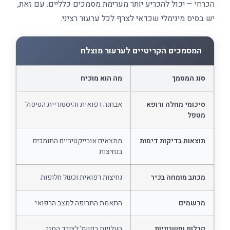
הכרחי – יכול להכריע יותר מערימת מסמכים כלליים. עם זאת,
יש בסיס מינימלי שכדאי לצרף לכל ערעור רציני.
המסמכים הקריטיים לערעור מוצלח
סוג המסמך
מה הוא מוכיח
סיכומי מחלה ורופא
אבחנה רפואית והיסטוריית הטיפול
מטפל
תוצאות בדיקות דימות
ממצאים אובייקטיביים התומכים
בנחיצות
מכתב מומחה בכיר
נחיצות רפואית וכשל חלופות
מרשמים
התאמת התרופה למצב הרפואי
קבלות וחשבוניות
העלויות בפועל לצורך החזר