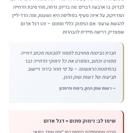
לבדוק בו ארבעה דברים: מה בדיוק נדחה, מהי סיבת הדחייה
המדויקת, על איזה סעיף בפוליסה היא נשענת, ומה הדד-ליין
להגשת ערעור. אם הנימוק כללי וסתום – זהו דגל אדום
שמצדיק דרישה מיידית להבהרות.
חברת הביטוח מחויבת למסור למבוטח מכתב דחייה
מפורט וכתוב, המפרט את כל נימוקי הדחייה כבר
בהזדמנות הראשונה – על פי חוזר בירור ויישוב
תביעות של רשות שוק ההון.
— רשות שוק ההון, ביטוח וחיסכון
שימו לב: נימוק סתום = דגל אדום
חברה שמסתפקת בניסוח כמו "אינו עומד בתנאי