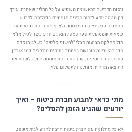
ניסוח הדרישה הראשונית משפיע על כל ההליך שאחריו. עורך
דין מנוסה יודע לזהות חריגים מגמתיים בפוליסה, לדרוש
מסמכים ספציפיים מהמבטחת ולצרף חוות דעת רפואית או
שמאית שמסתתרת פער כספי. הוא גם יודע כיצד לנהל מו"מ
מול מחלקת תביעות מבלי "לחשוף קלפים" בשלב מוקדם
מדי. ההשפעה מורגשת במיוחד בתיקים מורכבים כמו אובדן
כושר עבודה וסיעוד, שם חוות דעת מומחה יכולה לשנות את
התוצאה מדחייה מוחלטת לתשלום מלא.
מתי כדאי לתבוע חברת ביטוח – ואיך
יודעים שהגיע הזמן להסלים?
לא כל מחלוקת עם חברת ביטוח חייבת להגיע לבית משפט.