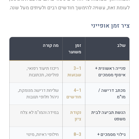
לעומת זאת, עשויה להימשך חודשים רבים ולעיתים מעל שנה.
ציר זמן אופייני
שלב
זמן
מה קורה
משוער
פנייה ראשונית +
1–3
ריכוז תיעוד רפואי,
איסוף מסמכים
שבועות
פוליסה, תכתובות
מכתב דרישה /
1–4
שליחת דרישה מנומקת,
מו"מ
חודשים
ניהול חלופי תגובות
הגשת תביעה לבית
נקודת
במידה והמו"מ לא צלח
משפט
ציון
גילוי מסמכים +
3–8
חילופי ראיות, מינוי