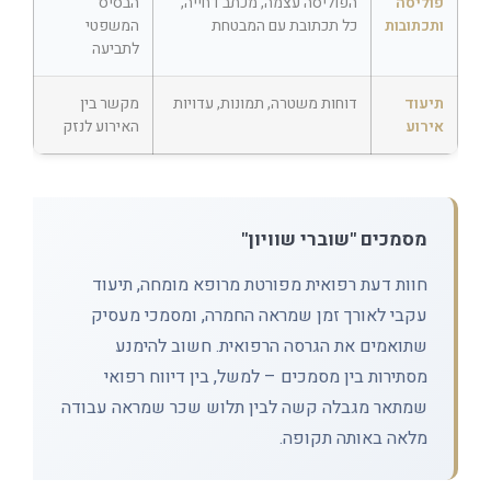
פוליסה
הפוליסה עצמה, מכתב דחייה,
הבסיס
ותכתובות
כל תכתובת עם המבטחת
המשפטי
לתביעה
תיעוד
דוחות משטרה, תמונות, עדויות
מקשר בין
אירוע
האירוע לנזק
מסמכים "שוברי שוויון"
חוות דעת רפואית מפורטת מרופא מומחה, תיעוד
עקבי לאורך זמן שמראה החמרה, ומסמכי מעסיק
שתואמים את הגרסה הרפואית. חשוב להימנע
מסתירות בין מסמכים – למשל, בין דיווח רפואי
שמתאר מגבלה קשה לבין תלוש שכר שמראה עבודה
מלאה באותה תקופה.