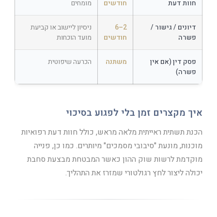
חוות דעת
חודשים
מומחים
דיונים / גישור /
2–6
ניסיון ליישוב או קביעת
פשרה
חודשים
מועד הוכחות
פסק דין (אם אין
משתנה
הכרעה שיפוטית
פשרה)
איך מקצרים זמן בלי לפגוע בסיכוי
הכנת תשתית ראייתית מלאה מראש, כולל חוות דעת רפואיות
מוכנות, מונעת "סיבובי מסמכים" מיותרים. כמו כן, פנייה
מוקדמת לרשות שוק ההון כאשר המבטחת מבצעת סחבת
יכולה ליצור לחץ רגולטורי שמזרז את התהליך.