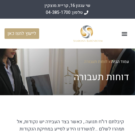
שי עגנון 16, קריית מוצקין
טלפון: 04-385-1700
לייעוץ לחצו כאן
עמוד הבית
תחומי פעילות
מאמרים משפטיים
מן התקשורת
עמוד הבית
»
דוחות תעבורה
דוחות תעבורה
קיבלתם דו"ח תנועה , כאשר בצד העבירה יש נקודות, אל
תמהרו לשלם …למשרדנו הידע לסייע במחיקת הנקודות