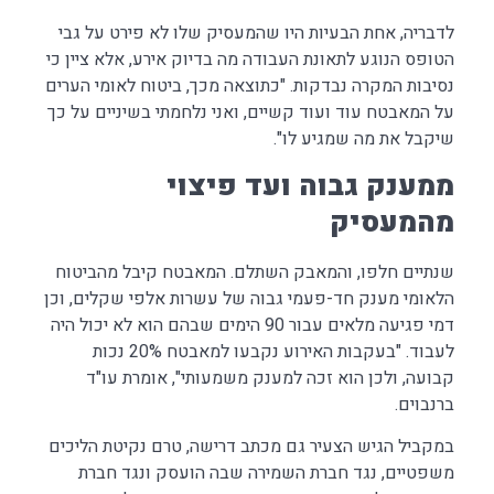
לדבריה, אחת הבעיות היו שהמעסיק שלו לא פירט על גבי
הטופס הנוגע לתאונת העבודה מה בדיוק אירע, אלא ציין כי
נסיבות המקרה נבדקות. "כתוצאה מכך, ביטוח לאומי הערים
על המאבטח עוד ועוד קשיים, ואני נלחמתי בשיניים על כך
שיקבל את מה שמגיע לו".
ממענק גבוה ועד פיצוי
מהמעסיק
שנתיים חלפו, והמאבק השתלם. המאבטח קיבל מהביטוח
הלאומי מענק חד-פעמי גבוה של עשרות אלפי שקלים, וכן
דמי פגיעה מלאים עבור 90 הימים שבהם הוא לא יכול היה
לעבוד. "בעקבות האירוע נקבעו למאבטח 20% נכות
קבועה, ולכן הוא זכה למענק משמעותי", אומרת עו"ד
ברנבוים.
במקביל הגיש הצעיר גם מכתב דרישה, טרם נקיטת הליכים
משפטיים, נגד חברת השמירה שבה הועסק ונגד חברת