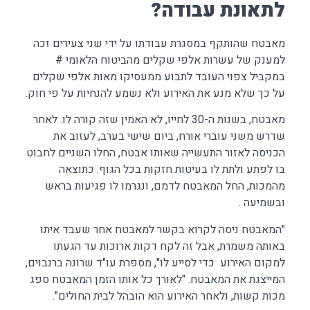
לתאונת עבודה?
מאבטח שהותקף במסגרת עבודתו על ידי שני צעירים זכה
למענק של עשרות אלפי שקלים מהביטוח הלאומי #
במקביל צפוי העובד לתבוע ממעסיקו מאות אלפי שקלים
על כך שלא מנע את האירוע ולא נשמע להנחיות על פי חוק.
מאבטח, בשנות ה-30 לחייו, לא האמין שזה קורה לו. לאחר
שדרש משני עוברי אורח, ביום שישי בערב, לעזוב את
הכניסה לאזור התעשייה שאותו אבטח, החלו השניים לחבוט
בו לפתע ולתת לו בעיטות חזקות בכל הגוף. כתוצאה
מהמכות, החל המאבטח לדמם, ונגרמו לו פגיעות בראש
ובשמיעה .
"המאבטח ניסה לקרוא בקשר למאבטח אחר שעבד איתו
באותה משמרת, אבל זה לקח דקות ארוכות עד הגעתו
למקום האירוע כדי לסייע לו", מספרת עו"ד שרונה ברנבוים,
המייצגת את המאבטח. "לאורך כל אותו הזמן המאבטח ספג
מכות קשות, ולאחר האירוע הוא הובהל לבית החולים".