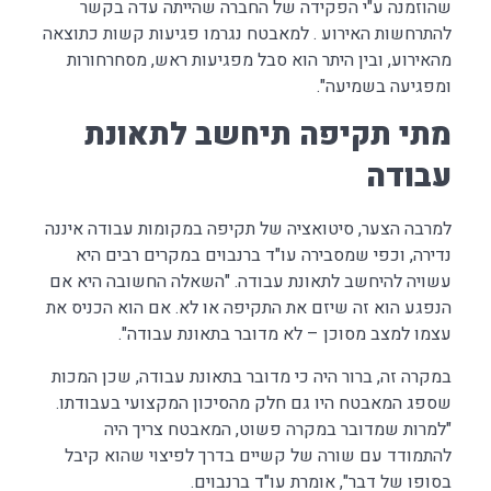
שהוזמנה ע"י הפקידה של החברה שהייתה עדה בקשר
להתרחשות האירוע . למאבטח נגרמו פגיעות קשות כתוצאה
מהאירוע, ובין היתר הוא סבל מפגיעות ראש, מסחרחורות
ומפגיעה בשמיעה".
מתי תקיפה תיחשב לתאונת
עבודה
למרבה הצער, סיטואציה של תקיפה במקומות עבודה איננה
נדירה, וכפי שמסבירה עו"ד ברנבוים במקרים רבים היא
עשויה להיחשב לתאונת עבודה. "השאלה החשובה היא אם
הנפגע הוא זה שיזם את התקיפה או לא. אם הוא הכניס את
עצמו למצב מסוכן – לא מדובר בתאונת עבודה".
במקרה זה, ברור היה כי מדובר בתאונת עבודה, שכן המכות
שספג המאבטח היו גם חלק מהסיכון המקצועי בעבודתו.
"למרות שמדובר במקרה פשוט, המאבטח צריך היה
להתמודד עם שורה של קשיים בדרך לפיצוי שהוא קיבל
בסופו של דבר", אומרת עו"ד ברנבוים.