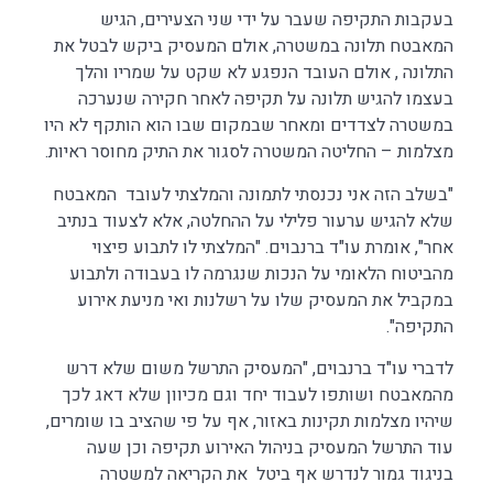
בעקבות התקיפה שעבר על ידי שני הצעירים, הגיש
המאבטח תלונה במשטרה, אולם המעסיק ביקש לבטל את
התלונה , אולם העובד הנפגע לא שקט על שמריו והלך
בעצמו להגיש תלונה על תקיפה לאחר חקירה שנערכה
במשטרה לצדדים ומאחר שבמקום שבו הוא הותקף לא היו
מצלמות – החליטה המשטרה לסגור את התיק מחוסר ראיות.
"בשלב הזה אני נכנסתי לתמונה והמלצתי לעובד המאבטח
שלא להגיש ערעור פלילי על ההחלטה, אלא לצעוד בנתיב
אחר", אומרת עו"ד ברנבוים. "המלצתי לו לתבוע פיצוי
מהביטוח הלאומי על הנכות שנגרמה לו בעבודה ולתבוע
במקביל את המעסיק שלו על רשלנות ואי מניעת אירוע
התקיפה".
לדברי עו"ד ברנבוים, "המעסיק התרשל משום שלא דרש
מהמאבטח ושותפו לעבוד יחד וגם מכיוון שלא דאג לכך
שיהיו מצלמות תקינות באזור, אף על פי שהציב בו שומרים,
עוד התרשל המעסיק בניהול האירוע תקיפה וכן שעה
בניגוד גמור לנדרש אף ביטל את הקריאה למשטרה