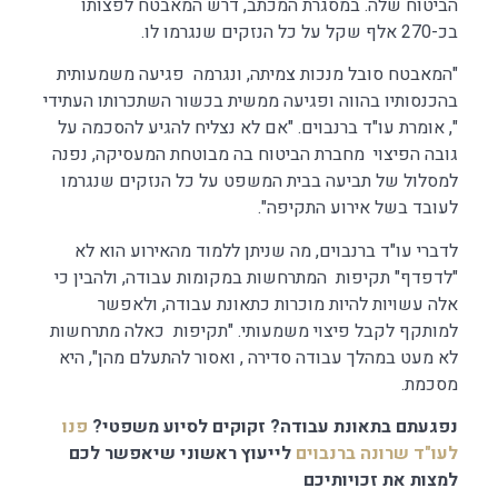
הביטוח שלה. במסגרת המכתב, דרש המאבטח לפצותו
בכ-270 אלף שקל על כל הנזקים שנגרמו לו.
"המאבטח סובל מנכות צמיתה, ונגרמה פגיעה משמעותית
בהכנסותיו בהווה ופגיעה ממשית בכשור השתכרותו העתידי
", אומרת עו"ד ברנבוים. "אם לא נצליח להגיע להסכמה על
גובה הפיצוי מחברת הביטוח בה מבוטחת המעסיקה, נפנה
למסלול של תביעה בבית המשפט על כל הנזקים שנגרמו
לעובד בשל אירוע התקיפה".
לדברי עו"ד ברנבוים, מה שניתן ללמוד מהאירוע הוא לא
"לדפדף" תקיפות המתרחשות במקומות עבודה, ולהבין כי
אלה עשויות להיות מוכרות כתאונת עבודה, ולאפשר
למותקף לקבל פיצוי משמעותי. "תקיפות כאלה מתרחשות
לא מעט במהלך עבודה סדירה , ואסור להתעלם מהן", היא
מסכמת.
נפגעתם בתאונת עבודה? זקוקים לסיוע משפטי?
פנו
לעו"ד שרונה ברנבוים
לייעוץ ראשוני שיאפשר לכם
למצות את זכויותיכם