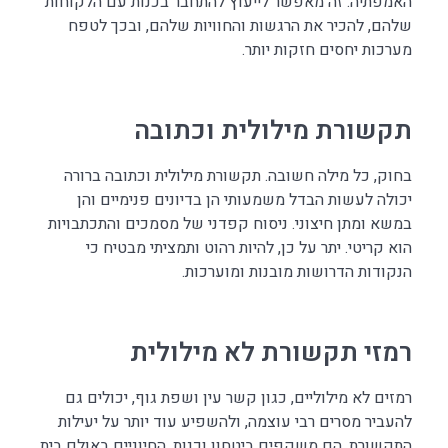
האמפתיה. זה מאפשר לייעוץ להתחבר בכנות עם הלקוחות
שלהם, להכיר את הרגשות והחוויות שלהם, ובכך לטפח
מערכות יחסים חזקות יותר.
תקשורת מילולית וכתובה
בחוק, כל מילה חשובה. תקשורת מילולית וכתובה ברורה
יכולה לעשות הבדל משמעותי הן בדיונים פנימיים והן
במשא ומתן חיצוני. ניסוח קפדני של מסמכים והתכתבויות
הוא קריטי. יתר על כן, להיות רהוט ותמציתי מבטיח כי
הנקודות הדרושות מובנות ומוערכות.
רמזי תקשורת לא מילולית
רמזים לא מילוליים, כגון קשר עין ושפת גוף, יכולים גם
להעביר מסרים רבי עוצמה, ולהשפיע עוד יותר על יעילות
התקשורת. הם משקפים ביטחון וכנות, החיוניים באולם בית