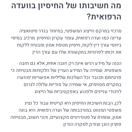
מה חשיבותו של החיסיון בוועדה
הרפואית?
מרכזי במרקם הייצוג המשפטי, במיוחד בגדר סיטואציה
עדינה כמו ועדה רפואית, עומד עקרון החיסיון. מרכיב בסיסי
ביחסי עורך דין-לקוח, חיסיון מטפח אמון ומבטיח ללקוח
את זכותו לפרטיות בתקשורת שלו עם עורך הדין.
הגנה על מידע רגיש אינה רק חובה אתית, אלא גם חובה
משפטית. שמירה על המידע העדין של הלקוחות מבטיחה כי
פרטיותם תכובד וכל השלכות שליליות אפשריות ימוזערו.
במקרים מסוימים, אי שמירה על סודיות עלולה לגרום
לניגודי עניינים ולפגוע באפקטיביות של הייצוג.
לכן, הבנת חשיבות החיסיון היא קריטית עבור כל נציג
משפטי המנווט במורכבותה של ועדה רפואית. היא בונה
אמון, שומרת על סטנדרטים מקצועיים, והכי חשוב, מבטיחה
פתרון הוגן וצודק למקרה הנדון.