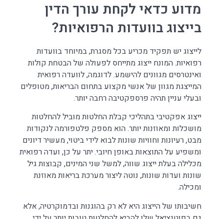
מדוע כדאי לקחת עורך הדין
בייצוג בוועדות הרפואיות?
לייצוג יש תפקיד מכריע בכל מסגרת, במיוחד בוועדות
רפואיות. המונח ייצוג מתייחס לפעולה של הבטחת קולות
ואינטרסים מגוונים להישמע. לדוגמה, לוועדה רפואית
המייצגת מגוון של אנשי מקצוע בתחום הבריאות, מטופלים
ובעלי עניין תהיה פרספקטיבה רחבה יותר.
ייצוג אפקטיבי בתהליכי קבלת החלטות מוביל להחלטות
מושכלות ומאוזנות יותר. הוא מספק פלטפורמה לנקודות
מבט, רעיונות וחוויות שונות לבוא לידי ביטוי, מעשיר דיונים
ומשפיע על התוצאות באופן חיובי. יתר על כן, ועדה רפואית
מכלילה בעלת ייצוג שווה, למשל שני המינים, קבוצות גיל
שונות ועדות שונות, נוטה ליצור מערכת בריאות מאוזנת
ומכילה.
חשיבותו של הייצוג היא לא רק בהוגנות ובדמוקרטיה, אלא
גם בפוטנציאל שלו להביא להחלטות טובות יותר על ידי