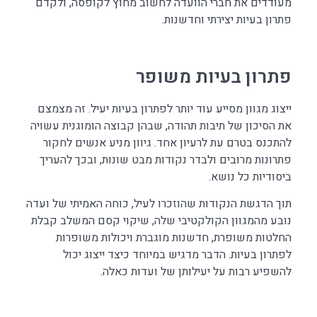
מעודדים את חברי הוועדה לחשוב מחוץ לקופסה, ולקדם
פתרון בעיות יצירתי וחדשנות.
פתרון בעיות משופר
ייצוג מגוון מסייע עוד יותר לפתרון בעיות יעיל. זה מצמצם
את הסיכון של תיבות תהודה, שבהן קבוצה הומוגנית עשויה
להתכנס בטרם עת לרעיון אחד. גיוון מניע אנשים לחקור
פתרונות מרובים ולבדר נקודות מבט שונות, ובכך להעריך
ביסודיות כל נושא.
תוך הדגשת הנקודות שהוזכרו לעיל, כוחה האמיתי של ועדה
נובע מהמגוון הקולקטיבי שלה, שיקוי קסם המשלב קבלת
החלטות משופרת, חדשנות מוגברת ויכולות משופרות
לפתרון בעיות. הדבר מדגיש במיוחד כיצד ייצוג יכול
להשפיע רבות על יעילותן של ועדות כאלה.