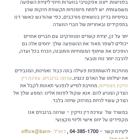
בפגישות. ייצוג אפקטיבי בוועדות חיוני ליצירת השפעה
משמעותית. יש לפתח מיומנויות תקשורת חזקות שהן
בסיסיות בדיון בנושאים מורכבים, כפי שהודגש כאשר דנו
בתפקידים ובאחריות של חברי הוועדה.
יתר על כן, יצירת קשרים ונטוורקינג עם חברים אחרים
יכולים לשפר מאוד את ההשפעה שלך. יחסים אלה גם
הופכים את שיתוף המומחיות והתובנה, הכרח בכל ועדה,
להרבה יותר נוח וטבעי.
מחויבות להשתתפות פעילה בונה כבוד ואמינות, המגבירים
את יעילותו של האדם כנציג
.
שרונה ברנבוים, עורכת דין
נזיקין מצטיינת,
מחויבת לסייע לנפגעי תאונות לקבל את
הצדק המגיע להם. אנא שקול לפנות אלינו. המסע שלך אל
הצדק עשוי להיות במרחק שיחה בלבד.
במשרד של עורכת דין נזיקין – שרונה ברנבוים אנו
מקפידים על יחס אישי וליווי מקצועי.
ליצירת קשר –
04-385-1700 ,
דוא׳׳ל:
office@barn-