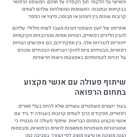
והאישי על הלקוח תוך הקפדה על תחום המשפט הרפואי
בבקיאות ובתובנה. התשומות המוצלחות שלהם לעתים
קרובות שונות בין ניצחון או תבוסה, פיצוי או הפסד.
אחריותו של יועץ משפטי חורגת מעבר לשיח מילולי. עליהם
להבין הליכים רפואיים, הנחיות אתיות ומורכבויות חקיקתיות
ייחודיות להגדרות אלה. בין תפקידיהם, הם מפרשים הנחיות
רפואיות, מבטיחים ציות לחוקי הבריאות הנוכחיים ומגנים
על זכויות לקוחותיהם באמצעות גישות חדשניות.
שיתוף פעולה עם אנשי מקצוע
בתחום הרפואה
בעוד יועצים משפטיים עשויים שלא להיות בעלי תארים
רפואיים, תפקידם כרוך לעתים קרובות בעבודה יד ביד עם
אנשי מקצוע בתחום הבריאות. שיתוף פעולה זה מבטיח כי
אסטרטגיות משפטיות מותאמות לראיות הרפואיות, ומבססות
הגנה מוצקה או טיעון מוצק לפי הצורך. בסביבה כמו