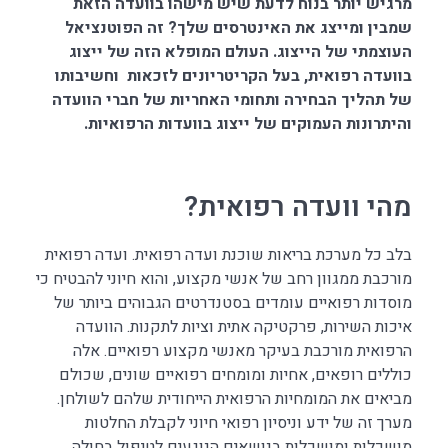
מרגיש יותר בנוח לדעת שיש מישהו בוועדה הזאת
שמבין ומייצג את האינטרסים שלך? זה הפוטנציאל
העוצמתי של הייצוג. העולם המופלא הזה של ייצוג
בוועדה רפואית, בעל הקריטריונים לזכאות וחשיבותו
של תהליך הבחירה ותחומי האחריות של חברי הוועדה
והיתרונות העמוקים של ייצוג בוועדות הרפואיות.
מהי וועדה רפואית?
בלב כל מערכת בריאות שוכנת ועדה רפואית. ועדה רפואית
מורכבת ממגוון רחב של אנשי מקצוע, והוא חיוני להבטיח כי
מוסדות רפואיים עומדים בסטנדרטים הגבוהים ביותר של
איכות השירות, פרקטיקה אתית וציות לתקנות. הוועדה
הרפואית מורכבת בעיקר מאנשי מקצוע רפואיים. אלה
כוללים רופאים, אחיות ומומחים רפואיים שונים, שכולם
מביאים את המומחיות הרפואית הייחודית שלהם לשולחן.
מערך זה של ידע וניסיון רפואי חיוני לקבלת החלטות
מושכלות ומושכלות בנושאים הנוגעים לטיפול בחולה,