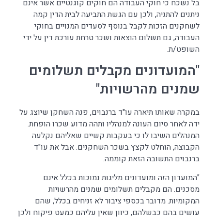
בל נשכח כי חוקי העבודה הם חוקים קוגנטיים אשר אינם
ניתנים להתניה, ולכן עם הגשת התביעה לבית הדין קמה
לשחקנים הזכות לקבל בנוסף לסעדים המנויים בחוקי
העבודה, גם תשלום הוצאות ושכר טרחת עורכת דין על ידי
השופט/ת.
"המועדונים מקבלים תשלומים
שמנים מהרשויות"
במקרה שאותו תיארה עו"ד ברנבוים, פנה השחקן שיוצג על
ידה לאחר סיום העונה למנהליו ותהה מדוע שכרו הופחת.
המנהלים השיבו לו כי בעקבות קשיים שאליהם נקלעה
הקבוצה, הוחלט לקצץ בשכר השחקנים. אבל את עו"ד
ברנבוים התשובה הזאת קוממה.
"המועדון הזה ומועדונים מליגות נמוכות בכלל אינם
מסכנים. הם מקבלים תשלומים שמנים מהרשויות
המקומיות. מדובר בכספי ציבור לא זניחים בכלל, שהם
עושים בהם כבשלהם, כיוון שאין עליהם כמעט פיקוח ולכן