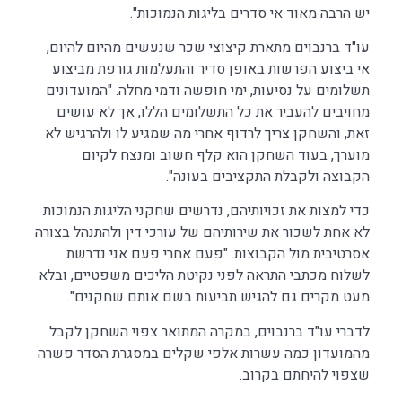
יש הרבה מאוד אי סדרים בליגות הנמוכות".
עו"ד ברנבוים מתארת קיצוצי שכר שנעשים מהיום להיום,
אי ביצוע הפרשות באופן סדיר והתעלמות גורפת מביצוע
תשלומים על נסיעות, ימי חופשה ודמי מחלה. "המועדונים
מחויבים להעביר את כל התשלומים הללו, אך לא עושים
זאת, והשחקן צריך לרדוף אחרי מה שמגיע לו ולהרגיש לא
מוערך, בעוד השחקן הוא קלף חשוב ומנצח לקיום
הקבוצה ולקבלת התקציבים בעונה".
כדי למצות את זכויותיהם, נדרשים שחקני הליגות הנמוכות
לא אחת לשכור את שירותיהם של עורכי דין ולהתנהל בצורה
אסרטיבית מול הקבוצות. "פעם אחרי פעם אני נדרשת
לשלוח מכתבי התראה לפני נקיטת הליכים משפטיים, ובלא
מעט מקרים גם להגיש תביעות בשם אותם שחקנים".
לדברי עו"ד ברנבוים, במקרה המתואר צפוי השחקן לקבל
מהמועדון כמה עשרות אלפי שקלים במסגרת הסדר פשרה
שצפוי להיחתם בקרוב.