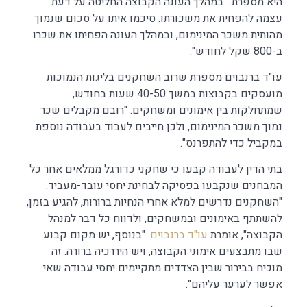
היא מספרת. "במהלך העונה הקבוצה החליטה על דעת
עצמה להפחית את משכורתו. סיכמו איתו על סכום שנמוך
מהותית משכר המינימום, ובמהלך העונה הפחיתו את שכרו
ב-800 שקל לחודש".
עו"ד ברנבוים מספרת שרוב השחקנים בליגות הנמוכות
מועסקים בקבוצות במשך 40-50 שעות בחודש,
שמתחלקות בין אימונים ומשחקים. "רובם מקבלים שכר
נמוך משכר המינימום, ולכן חייבים לעבוד בעבודה נוספת
במקביל כדי להתפרנס".
בתי הדין לעבודה קבעו כי שחקני כדורגל ממלאים אחר כל
המבחנים שנקבעו בפסיקה לבחינת יחסי עובד-מעביד.
"השחקנים נדרשים למלא אחרי הנחיות ברורות, להגיע בזמן,
להשתתף באימונים ובמשחקים, ולדווח כל דבר למנהל
הקבוצה", אומרת
עו"ד ברנבוים
. "בנוסף, יש מקום קבוע
שבו מתבצעים אימוני הקבוצה, ויש היררכיה ברורה. זה
מוכיח בבירור שבין הצדדים מתקיימים יחסי עבודה שאי
אפשר לערער עליהם".