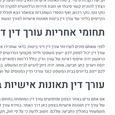
תביעה לקבלת פיצוי. ביטוח תאונות אישיות הוא ביטוח המעניק
הצורך להוכיח קשר סיבתי או חובת זהירות הרלוונטית למקרה הת
נזקי גוף, נזקי רכוש, ואף הפסדי השתכרות ובמאמר הבא תוכלו 
הקיימים בליווי של עורך דין ביטוח תאונות אישיות לצורך הגשת 
תחומי אחריות עורך דין די
לפני שאתם פונים לשירותי עורך דין דיני ביטוח, כדאי שתכירו א
עורך דין יכול לספק לכם ייעוץ משפטי וליווי מקצועי הנדרשים
הראשון יהיה איסוף ראיות של עורך הדין, כולל דו"חות רפואיים ו
ינסח ויערוך כתב תביעה, אותה יהיה ניתן להגיש לבית המשפט. ב
לכם ייצוג בדיונים בבית המשפט כנגד עורכי הדין המנוסים של ח
עורך דין תאונות אישיות ב
אם אתם גרים באזור הצפון ומחפשים עורך דין המתמחה בתחום ה
של עורך דין תאונות אישיות בצפון כאן דרך האתר. בחירת עורך 
משמעותי בתהליך התביעה שלכם. חשוב לדעת כי על פי חוק, תקו